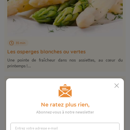
35 min
Les asperges blanches ou vertes
Une pointe de fraîcheur dans nos assiettes, au cœur du
printemps !...
Ne ratez plus rien,
Abonnez-vous à notre newsletter