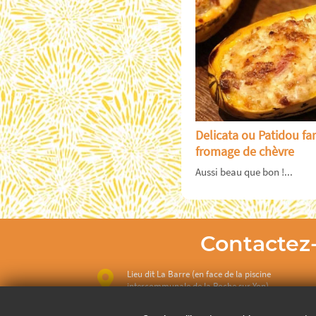
Delicata ou Patidou far
fromage de chèvre
Aussi beau que bon !...
Contactez
Lieu dit La Barre (en face de la piscine
intercommunale de la Roche sur Yon)