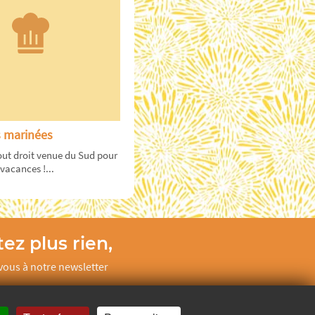
 marinées
out droit venue du Sud pour
vacances !...
ez plus rien,
ous à notre newsletter
Je m’inscris