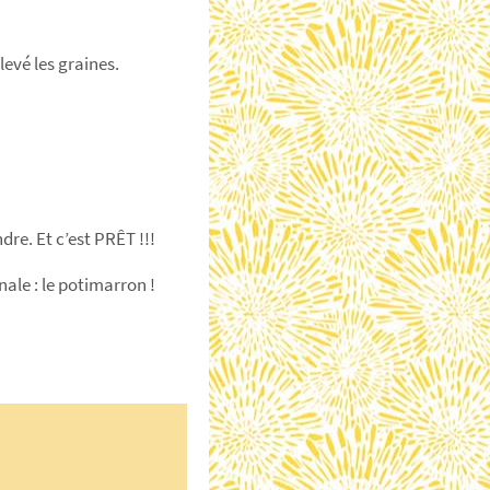
vé les graines.
re. Et c’est PRÊT !!!
nale : le potimarron !