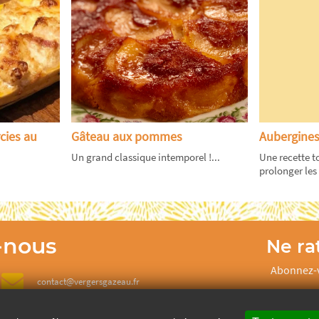
cies au
Gâteau aux pommes
Aubergines
Un grand classique intemporel !...
Une recette t
prolonger les 
-nous
Ne rat
Abonnez-v
contact@vergersgazeau.fr