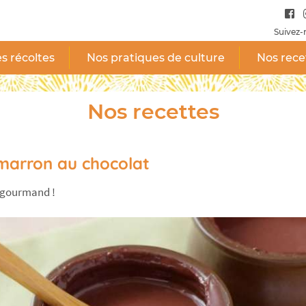
Suivez-
s récoltes
Nos pratiques de culture
Nos rece
Nos recettes
marron au chocolat
 gourmand !