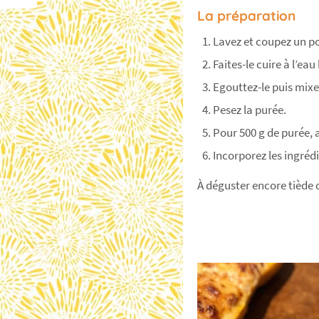
La préparation
Lavez et coupez un p
Faites-le cuire à l’ea
Egouttez-le puis mixe
Pesez la purée.
Pour 500 g de purée, a
Incorporez les ingréd
À déguster encore tiède ou