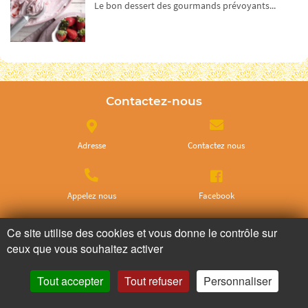
Le bon dessert des gourmands prévoyants...
Contactez-nous
Adresse
Contactez nous
Appelez nous
Facebook
Ce site utilise des cookies et vous donne le contrôle sur
Instagram
Twitter
ceux que vous souhaitez activer
Tout accepter
Tout refuser
Personnaliser
Ne ratez plus rien,
Abonnez-vous à notre newsletter