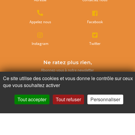
Appelez nous
Facebook
Instagram
Twitter
Ne ratez plus rien,
Abonnez-vous à notre newsletter
Ce site utilise des cookies et vous donne le contrôle sur ceux
que vous souhaitez activer
Tout accepter
Tout refuser
Personnaliser
Je m’inscris
Pour votre santé, mangez au moins cinq fruits et légumes par jour.
www.mangerbouger.fr