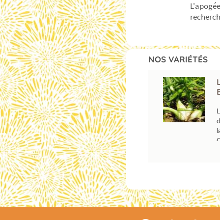
L'apogée
recherch
NOS VARIÉTÉS
L
d
l
C
l
j
d
t
f
o
c
p