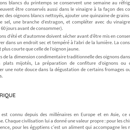
ons blancs du printemps se conservent une semaine au réfrig
euvent être conservés aussi dans le vinaigre à la façon des c
ec des oignons blancs nettoyés, ajouter une quinzaine de grains d
e sel, une branche d’estragon, et compléter avec du vinaig
 60 jours avant de consommer).
ons d’été et d’automne doivent sécher avant d’être mis en conserv
ver dans un endroit sec et tempéré à l’abri de la lumière. La cons
 plus courte que celle de l’oignon jaune.
s de la dimension condimentaire traditionnelle des oignons dans 
s plats mijotés, La préparation de confiture d’oignons ou
er une note douce dans la dégustation de certains fromages ou
s.
RIQUE
 est connu depuis des millénaires en Europe et en Asie, ce 
e. Chaque civilisation lui a donné une valeur propre : pour les ch
igence, pour les égyptiens c'est un aliment qui accompagne les