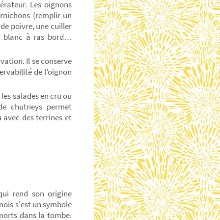
érateur. Les oignons
ornichons (remplir un
e poivre, une cuiller
re blanc à ras bord…
ation. Il se conserve
ervabilité de l’oignon
les salades en cru ou
 de chutneys permet
 avec des terrines et
qui rend son origine
inois s'est un symbole
 morts dans la tombe.