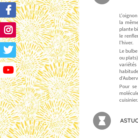
L'oignon
la même 
plante bi
le renfl
l'hiver.
Le bulbe
ou plats)
variété
habitud
d’Aubervi
Pour se 
molécule
cuisinier
ASTUC