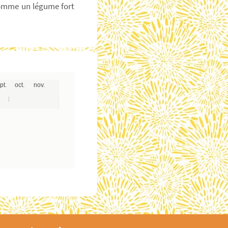
comme un légume fort
pt.
oct.
nov.