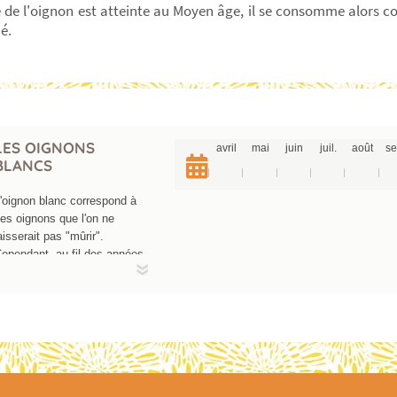
 de l'oignon est atteinte au Moyen âge, il se consomme alors 
é.
LES OIGNONS
avril
mai
juin
juil.
août
se
BLANCS
'oignon blanc correspond à
es oignons que l'on ne
aisserait pas "mûrir".
ependant, au fil des années
es maraîchers et les
ardiniers ont sélectionnés
es variétés adaptées à ce
ype de consommation en
rais : oignon blanc Barletta
u de Vaugirard, sur les
ueillettes ils ont chacun leur
récocité. En salade, dans