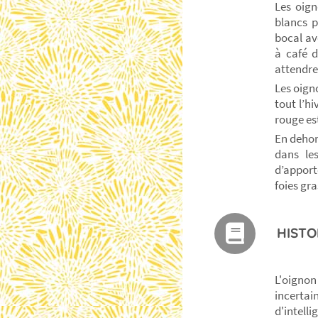
Les oign
blancs p
bocal av
à café d
attendre
Les oign
tout l’hi
rouge est
En dehor
dans le
d’apport
foies gra
HISTO
L'oignon
incertain
d'intell