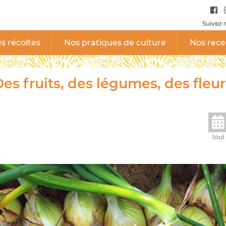
Suivez-
s récoltes
Nos pratiques de culture
Nos rece
es fruits, des légumes, des fleur
tout