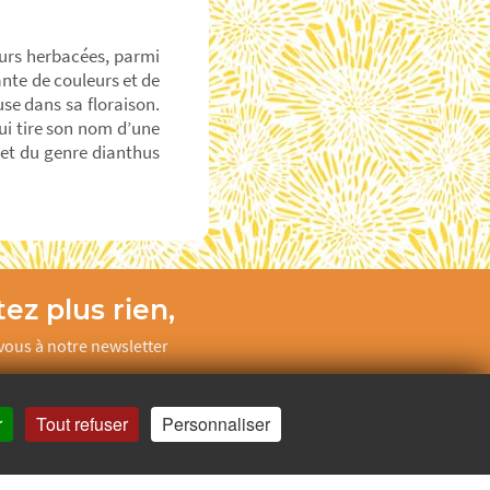
urs herbacées, parmi
ante de couleurs et de
se dans sa floraison.
qui tire son nom d’une
llet du genre dianthus
ez plus rien,
ous à notre newsletter
Je m’inscris
r
Tout refuser
Personnaliser