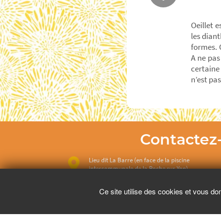
Oeillet 
les dian
formes. 
A ne pas
certaine
n’est pa
Contactez
Lieu dit La Barre (en face de la piscine
intercommunale de la Roche sur Yon)
Ce site utilise des cookies et vous do
02 28 97 60 55