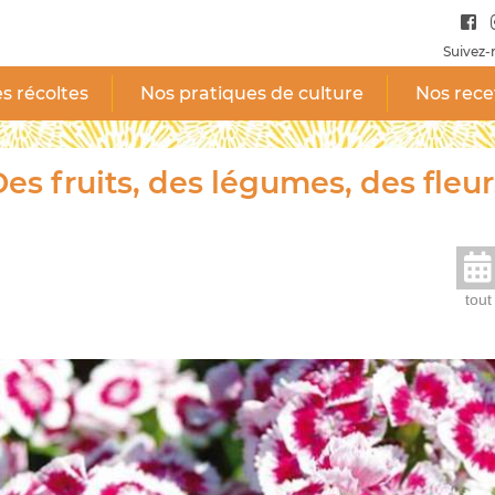
Suivez-
s récoltes
Nos pratiques de culture
Nos rece
es fruits, des légumes, des fleur
tout