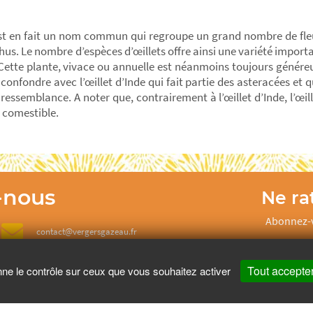
est en fait un nom commun qui regroupe un grand nombre de fle
thus. Le nombre d’espèces d’œillets offre ainsi une variété import
Cette plante, vivace ou annuelle est néanmoins toujours généreu
 confondre avec l’œillet d’Inde qui fait partie des asteracées et 
 ressemblance. A noter que, contrairement à l’œillet d’Inde, l’œi
s comestible.
-nous
Ne rat
Abonnez-v
contact@vergersgazeau.fr
Tout accepte
nne le contrôle sur ceux que vous souhaitez activer