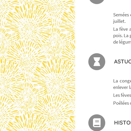
Semées e
juillet.
La fève 
pois. La
de légum
ASTUC
La congé
enlever 
Les fève
Poêlées 
HISTO