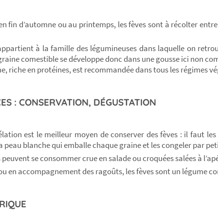
n fin d’automne ou au printemps, les fèves sont à récolter entre 
appartient à la famille des légumineuses dans laquelle on retrouv
 graine comestible se développe donc dans une gousse ici non come
e, riche en protéines, est recommandée dans tous les régimes vé
ES : CONSERVATION, DÉGUSTATION
lation est le meilleur moyen de conserver des fèves : il faut les
la peau blanche qui emballe chaque graine et les congeler par pet
s peuvent se consommer crue en salade ou croquées salées à l’apér
ou en accompagnement des ragoûts, les fèves sont un légume co
RIQUE