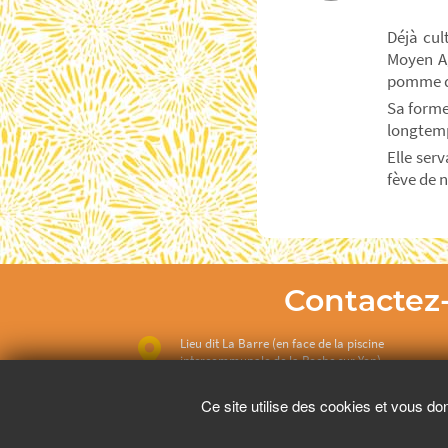
Déjà cul
Moyen Ag
pomme de
Sa forme
longtemp
Elle serv
fève de n
Contactez
Lieu dit La Barre (en face de la piscine
intercommunale de la Roche sur Yon)
Ce site utilise des cookies et vous do
02 28 97 60 55