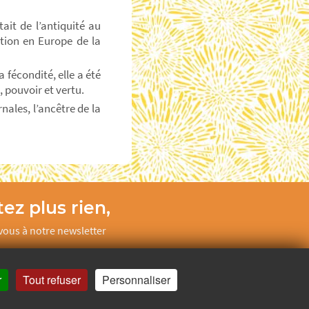
tait de l’antiquité au
tion en Europe de la
 fécondité, elle a été
 pouvoir et vertu.
nales, l’ancêtre de la
ez plus rien,
ous à notre newsletter
Je m’inscris
r
Tout refuser
Personnaliser