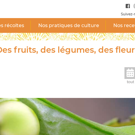
Suivez-
s récoltes
Nos pratiques de culture
Nos rece
es fruits, des légumes, des fleur
tout