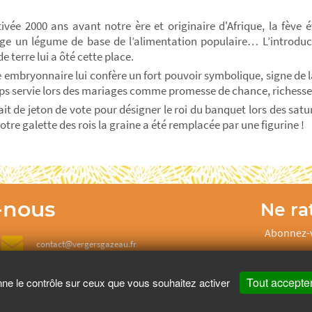
tivée 2000 ans avant notre ère et originaire d'Afrique, la fève é
e un légume de base de l’alimentation populaire… L’introduc
 terre lui a ôté cette place.
 embryonnaire lui confère un fort pouvoir symbolique, signe de la
s servie lors des mariages comme promesse de chance, richesse,
ait de jeton de vote pour désigner le roi du banquet lors des satur
otre galette des rois la graine a été remplacée par une figurine !
-nous
Ne rat
Abonnez-v
contact@vergersgazeau.fr
Tout accepte
nne le contrôle sur ceux que vous souhaitez activer